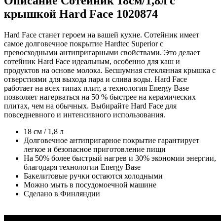
Описание Сотейник 18см/1,8л с
крышкой Hard Face 1020874
Hard Face станет героем на вашей кухне. Сотейник имеет
самое долговечное покрытие Hardtec Superior с
превосходными антипригарными свойствами. Это делает
сотейник Hard Face идеальным, особенно для каш и
продуктов на основе молока. Бесшумная стеклянная крышка с
отверстиями для выхода пара и слива воды. Hard Face
работает на всех типах плит, а технология Energy Base
позволяет нагерваться на 50 % быстрее на керамических
плитах, чем на обычных. Выбирайте Hard Face для
повседневного и интенсивного использования.
18 см / 1,8 л
Долговечное антипригарное покрытие гарантирует
легкое и безопасное приготовление пищи
На 50% более быстрый нагрев и 30% экономии энергии,
благодаря технологии Energy Base
Бакелитовые ручки остаются холодными
Можно мыть в посудомоечной машине
Сделано в Финляндии