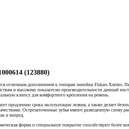
000614 (123880)
тся отличным дополнением к топорам линейки Fiskars Xseries.
йствам и высокому показателю производительности данный инстр
иальную клипсу для комфортного крепления на ремень.
ет продлению срока эксплуатации лезвия, а также делает безо
ачествами. Острозаточенные зубья имеют разведенную схему ра
ак и вперед.
ическая форма и специальное покрытие способствуют более комф