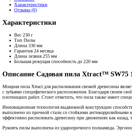
Характеристики
Отзывы (0)
Характеристики
Вес
230 г
Тип
Пилы
Длина
330 мм
Гарантия
24 месяца
Длина лезвия
255 мм
Большая режущая способность
до 220 мм
Описание Садовая пила Xtract™ SW75 1
Мощная пила Xtract для распиливания свежей древесины являе
с зубьями специфического расположения. Благодаря своим сво
плотницких работ. Стоит отметить, что пила также имеет спец
Инновационная технология выдвижной конструкции способству
выполнено из прочной стали со стойкими антикоррозийными к
эффективно распиливать древесину при движениях как назад, т
Рукоять пилы выполнена из ударопрочного полиамида. Эргоном