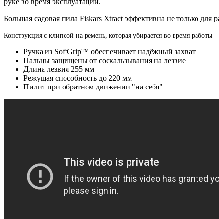
руке во время эксплуатации.
Большая садовая пила Fiskars Xtract эффективна не только для
Конструкция с клипсой на ремень, которая убирается во время работы
Ручка из SoftGrip
™
обеспечивает надёжный захват
Пальцы защищены от соскальзывания на лезвие
Длина лезвия 255 мм
Режущая способность до 220 мм
Пилит при обратном движении "на себя"