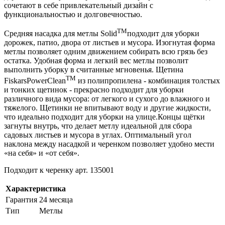
сочетают в себе привлекательный дизайн с
функциональностью и долговечностью.
TM
Средняя насадка для метлы Solid
подходит для уборки
дорожек, патио, двора от листьев и мусора. Изогнутая форма
метлы позволяет одним движением собирать всю грязь без
остатка. Удобная форма и легкий вес метлы позволит
выполнить уборку в считанные мгновенья. Щетина
TM
FiskarsPowerClean
из полипропилена - комбинация толстых
и тонких щетинок - прекрасно подходит для уборки
различного вида мусора: от легкого и сухого до влажного и
тяжелого. Щетинки не впитывают воду и другие жидкости,
что идеально подходит для уборки на улице.Концы щётки
загнуты внутрь, что делает метлу идеальной для сбора
садовых листьев и мусора в углах. Оптимальный угол
наклона между насадкой и черенком позволяет удобно мести
«на себя» и «от себя».
Подходит к черенку арт. 135001
Характеристика
Гарантия
24 месяца
Тип
Метлы