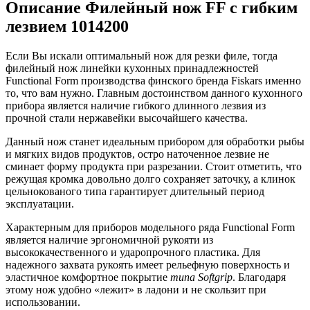
Описание Филейный нож FF с гибким
лезвием 1014200
Если Вы искали оптимальный нож для резки филе, тогда
филейный нож линейки кухонных принадлежностей
Functional Form производства финского бренда Fiskars именно
то, что вам нужно. Главным достоинством данного кухонного
прибора является наличие гибкого длинного лезвия из
прочной стали нержавейки высочайшего качества.
Данный нож станет идеальным прибором для обработки рыбы
и мягких видов продуктов, остро наточенное лезвие не
сминает форму продукта при разрезании. Стоит отметить, что
режущая кромка довольно долго сохраняет заточку, а клинок
цельнокованого типа гарантирует длительный период
эксплуатации.
Характерным для приборов модельного ряда Functional Form
является наличие эргономичной рукояти из
высококачественного и ударопрочного пластика. Для
надежного захвата рукоять имеет рельефную поверхность и
эластичное комфортное покрытие
типа Softgrip
. Благодаря
этому нож удобно «лежит» в ладони и не скользит при
использовании.