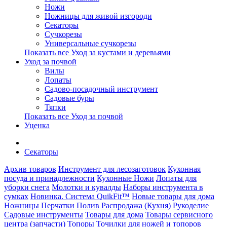
Ножи
Ножницы для живой изгороди
Секаторы
Сучкорезы
Универсальные сучкорезы
Показать все Уход за кустами и деревьями
Уход за почвой
Вилы
Лопаты
Садово-посадочный инструмент
Садовые буры
Тяпки
Показать все Уход за почвой
Уценка
Секаторы
Архив товаров
Инструмент для лесозаготовок
Кухонная
посуда и принадлежности
Кухонные Ножи
Лопаты для
уборки снега
Молотки и кувалды
Наборы инструмента в
сумках
Новинка. Система QuikFit™
Новые товары для дома
Ножницы
Перчатки
Полив
Распродажа (Кухня)
Рукоделие
Садовые инструменты
Товары для дома
Товары сервисного
центра (запчасти)
Топоры
Точилки для ножей и топоров