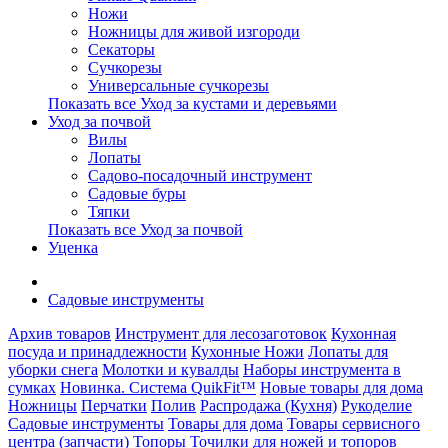
Ножи
Ножницы для живой изгороди
Секаторы
Сучкорезы
Универсальные сучкорезы
Показать все Уход за кустами и деревьями
Уход за почвой
Вилы
Лопаты
Садово-посадочный инструмент
Садовые буры
Тяпки
Показать все Уход за почвой
Уценка
Садовые инструменты
Архив товаров
Инструмент для лесозаготовок
Кухонная
посуда и принадлежности
Кухонные Ножи
Лопаты для
уборки снега
Молотки и кувалды
Наборы инструмента в
сумках
Новинка. Система QuikFit™
Новые товары для дома
Ножницы
Перчатки
Полив
Распродажа (Кухня)
Рукоделие
Садовые инструменты
Товары для дома
Товары сервисного
центра (запчасти)
Топоры
Точилки для ножей и топоров